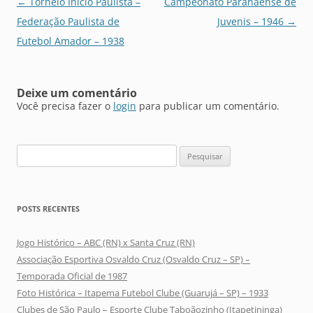
Navegação
←
Torneio Início Paulista –
Campeonato Paranaense de
de
Federação Paulista de
Juvenis – 1946
→
posts
Futebol Amador – 1938
Deixe um comentário
Você precisa fazer o
login
para publicar um comentário.
Pesquisar
por:
POSTS RECENTES
Jogo Histórico – ABC (RN) x Santa Cruz (RN)
Associação Esportiva Osvaldo Cruz (Osvaldo Cruz – SP) –
Temporada Oficial de 1987
Foto Histórica – Itapema Futebol Clube (Guarujá – SP) – 1933
Clubes de São Paulo – Esporte Clube Taboãozinho (Itapetininga)