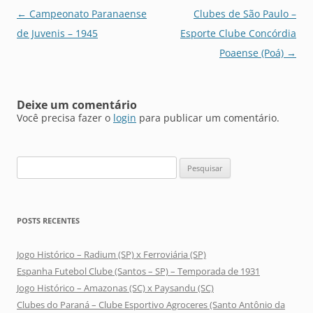
Navegação
←
Campeonato Paranaense
Clubes de São Paulo –
de
de Juvenis – 1945
Esporte Clube Concórdia
posts
Poaense (Poá)
→
Deixe um comentário
Você precisa fazer o
login
para publicar um comentário.
Pesquisar
por:
POSTS RECENTES
Jogo Histórico – Radium (SP) x Ferroviária (SP)
Espanha Futebol Clube (Santos – SP) – Temporada de 1931
Jogo Histórico – Amazonas (SC) x Paysandu (SC)
Clubes do Paraná – Clube Esportivo Agroceres (Santo Antônio da