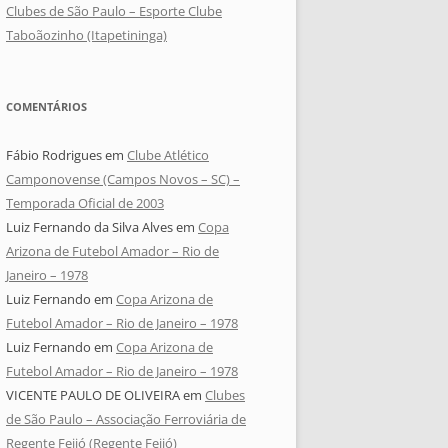
Clubes de São Paulo – Esporte Clube
Taboãozinho (Itapetininga)
COMENTÁRIOS
Fábio Rodrigues
em
Clube Atlético
Camponovense (Campos Novos – SC) –
Temporada Oficial de 2003
Luiz Fernando da Silva Alves
em
Copa
Arizona de Futebol Amador – Rio de
Janeiro – 1978
Luiz Fernando
em
Copa Arizona de
Futebol Amador – Rio de Janeiro – 1978
Luiz Fernando
em
Copa Arizona de
Futebol Amador – Rio de Janeiro – 1978
VICENTE PAULO DE OLIVEIRA
em
Clubes
de São Paulo – Associação Ferroviária de
Regente Feijó (Regente Feijó)