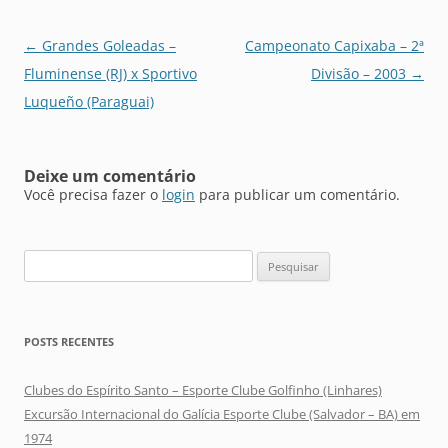
Navegação
←
Grandes Goleadas –
Campeonato Capixaba – 2ª
de
Fluminense (RJ) x Sportivo
Divisão – 2003
→
posts
Luqueño (Paraguai)
Deixe um comentário
Você precisa fazer o
login
para publicar um comentário.
Pesquisar
por:
POSTS RECENTES
Clubes do Espírito Santo – Esporte Clube Golfinho (Linhares)
Excursão Internacional do Galícia Esporte Clube (Salvador – BA) em
1974