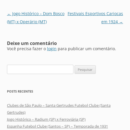
Navegação
←
Jogo Histórico – Dom Bosco
Festivais Esportivos Cariocas
de
(MT) x Operário (MT)
em 1924
→
posts
Deixe um comentário
Você precisa fazer o
login
para publicar um comentário.
Pesquisar
por:
POSTS RECENTES
Clubes de São Paulo – Santa Gertrudes Futebol Clube (Santa
Gertrudes)
Jogo Histórico – Radium (SP) x Ferroviária (SP)
Espanha Futebol Clube (Santos – SP) – Temporada de 1931