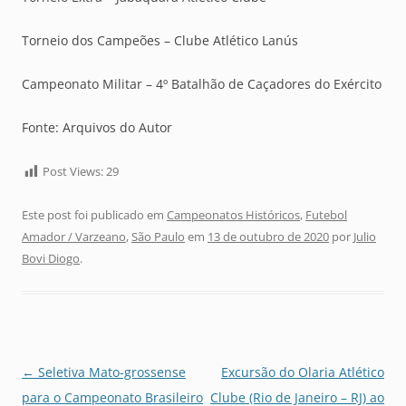
Torneio dos Campeões – Clube Atlético Lanús
Campeonato Militar – 4º Batalhão de Caçadores do Exército
Fonte: Arquivos do Autor
Post Views:
29
Este post foi publicado em
Campeonatos Históricos
,
Futebol
Amador / Varzeano
,
São Paulo
em
13 de outubro de 2020
por
Julio
Bovi Diogo
.
Navegação
←
Seletiva Mato-grossense
Excursão do Olaria Atlético
de
para o Campeonato Brasileiro
Clube (Rio de Janeiro – RJ) ao