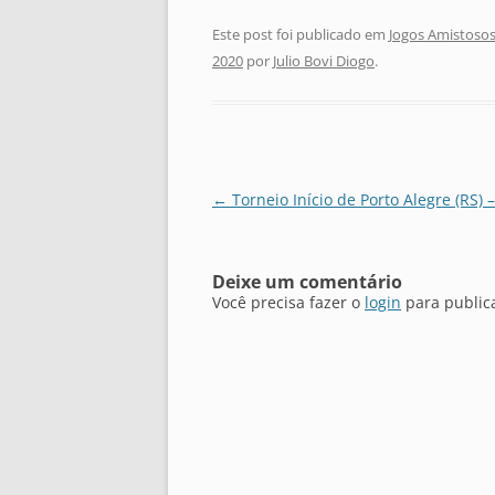
Este post foi publicado em
Jogos Amistosos
2020
por
Julio Bovi Diogo
.
Navegação
←
Torneio Início de Porto Alegre (RS) 
de
posts
Deixe um comentário
Você precisa fazer o
login
para public