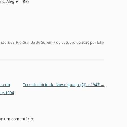
to Alegre – RS)
stóricos
,
Rio Grande do Sul
em
7 de outubro de 2020
por
Julio
na do
Torneio Início de Nova Iguaçu (RJ) – 1947
→
 de 1994
ar um comentário.