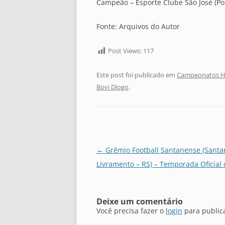
Campeão – Esporte Clube São José (Por
Fonte: Arquivos do Autor
Post Views:
117
Este post foi publicado em
Campeonatos Hi
Bovi Diogo
.
Navegação
←
Grêmio Football Santanense (Santa
de
Livramento – RS) – Temporada Oficial
posts
Deixe um comentário
Você precisa fazer o
login
para public