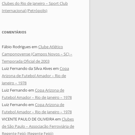
Clubes do Rio de Janeiro – Sport Club
Internacional (Petrópolis)
COMENTÁRIOS
Fábio Rodrigues
em
Clube Atlético
Camponovense (Campos Novos – SC) –
Temporada Oficial de 2003
Luiz Fernando da Silva Alves
em
Copa
Arizona de Futebol Amador – Rio de
Janeiro – 1978
Luiz Fernando
em
Copa Arizona de
Futebol Amador – Rio de Janeiro – 1978
Luiz Fernando
em
Copa Arizona de
Futebol Amador – Rio de Janeiro – 1978
VICENTE PAULO DE OLIVEIRA
em
Clubes
de São Paulo – Associação Ferroviária de
Regente Feijó (Regente Feijó)