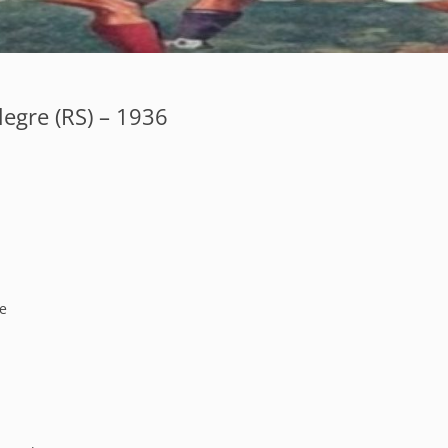
legre (RS) – 1936
re