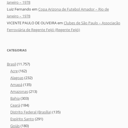
Janeiro – 1978
Luiz Fernando
em
Copa Arizona de Futebol Amador – Rio de
Janeiro – 1978
VICENTE PAULO DE OLIVEIRA
em
Clubes de São Paulo – Associação
Ferroviária de Regente Feijó (Regente Feijó)
CATEGORIAS
Brasil
(11.757)
Acre
(162)
Alagoas
(232)
Amapá
(135)
Amazonas
(213)
Bahia
(303)
Ceará
(184)
Distrito Federal (Brasília)
(135)
Espírito Santo
(291)
Goiás
(180)