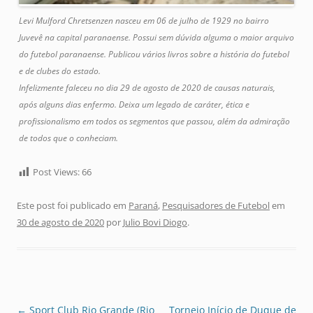
Levi Mulford Chretsenzen nasceu em 06 de julho de 1929 no bairro
Juvevê na capital paranaense. Possui sem dúvida alguma o maior arquivo
do futebol paranaense. Publicou vários livros sobre a história do futebol
e de clubes do estado.
Infelizmente faleceu no dia 29 de agosto de 2020 de causas naturais,
após alguns dias enfermo. Deixa um legado de caráter, ética e
profissionalismo em todos os segmentos que passou, além da admiração
de todos que o conheciam.
Post Views:
66
Este post foi publicado em
Paraná
,
Pesquisadores de Futebol
em
30 de agosto de 2020
por
Julio Bovi Diogo
.
Navegação
←
Sport Club Rio Grande (Rio
Torneio Início de Duque de