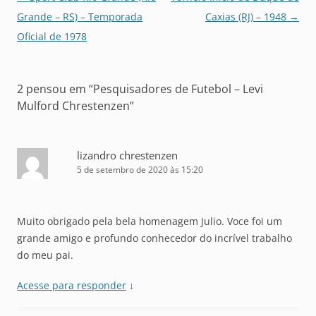
de
Grande – RS) – Temporada
Caxias (RJ) – 1948
→
posts
Oficial de 1978
2 pensou em “
Pesquisadores de Futebol – Levi
Mulford Chrestenzen
”
lizandro chrestenzen
5 de setembro de 2020 às 15:20
Muito obrigado pela bela homenagem Julio. Voce foi um
grande amigo e profundo conhecedor do incrível trabalho
do meu pai.
Acesse para responder
↓