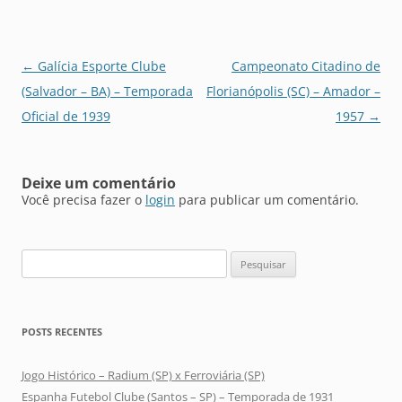
Navegação
←
Galícia Esporte Clube
Campeonato Citadino de
de
(Salvador – BA) – Temporada
Florianópolis (SC) – Amador –
posts
Oficial de 1939
1957
→
Deixe um comentário
Você precisa fazer o
login
para publicar um comentário.
Pesquisar
por:
POSTS RECENTES
Jogo Histórico – Radium (SP) x Ferroviária (SP)
Espanha Futebol Clube (Santos – SP) – Temporada de 1931