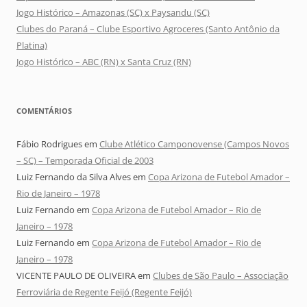
Jogo Histórico – Amazonas (SC) x Paysandu (SC)
Clubes do Paraná – Clube Esportivo Agroceres (Santo Antônio da
Platina)
Jogo Histórico – ABC (RN) x Santa Cruz (RN)
COMENTÁRIOS
Fábio Rodrigues
em
Clube Atlético Camponovense (Campos Novos
– SC) – Temporada Oficial de 2003
Luiz Fernando da Silva Alves
em
Copa Arizona de Futebol Amador –
Rio de Janeiro – 1978
Luiz Fernando
em
Copa Arizona de Futebol Amador – Rio de
Janeiro – 1978
Luiz Fernando
em
Copa Arizona de Futebol Amador – Rio de
Janeiro – 1978
VICENTE PAULO DE OLIVEIRA
em
Clubes de São Paulo – Associação
Ferroviária de Regente Feijó (Regente Feijó)