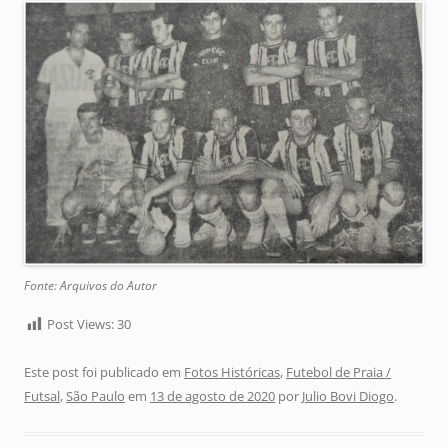
Fonte: Arquivos do Autor
Post Views:
30
Este post foi publicado em
Fotos Históricas
,
Futebol de Praia /
Futsal
,
São Paulo
em
13 de agosto de 2020
por
Julio Bovi Diogo
.