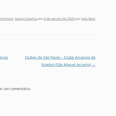
stóricos
,
Santa Catarina
em
6 de agosto de 2020
por
Julio Bovi
eiras
Clubes de São Paulo – Clube Arcanjos de
Futebol (São Miguel Arcanjo)
→
ar um comentário.