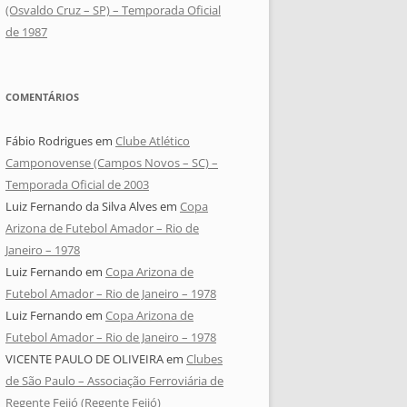
(Osvaldo Cruz – SP) – Temporada Oficial
de 1987
COMENTÁRIOS
Fábio Rodrigues
em
Clube Atlético
Camponovense (Campos Novos – SC) –
Temporada Oficial de 2003
Luiz Fernando da Silva Alves
em
Copa
Arizona de Futebol Amador – Rio de
Janeiro – 1978
Luiz Fernando
em
Copa Arizona de
Futebol Amador – Rio de Janeiro – 1978
Luiz Fernando
em
Copa Arizona de
Futebol Amador – Rio de Janeiro – 1978
VICENTE PAULO DE OLIVEIRA
em
Clubes
de São Paulo – Associação Ferroviária de
Regente Feijó (Regente Feijó)