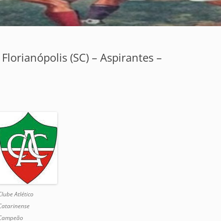
lorianópolis (SC) – Aspirantes –
Clube Atlético
Catarinense
Campeão