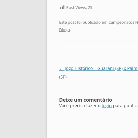
Post Views:
25
Este post foi publicado em
Campeonatos Hi
Diogo
.
Navegação
←
Jogo Histórico – Guarani (SP) x Palm
de
(SP)
posts
Deixe um comentário
Você precisa fazer o
login
para public