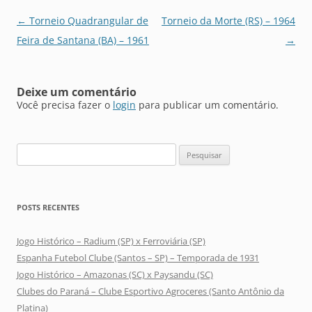
Navegação
←
Torneio Quadrangular de
Torneio da Morte (RS) – 1964
de
Feira de Santana (BA) – 1961
→
posts
Deixe um comentário
Você precisa fazer o
login
para publicar um comentário.
Pesquisar
por:
POSTS RECENTES
Jogo Histórico – Radium (SP) x Ferroviária (SP)
Espanha Futebol Clube (Santos – SP) – Temporada de 1931
Jogo Histórico – Amazonas (SC) x Paysandu (SC)
Clubes do Paraná – Clube Esportivo Agroceres (Santo Antônio da
Platina)