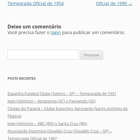
posts
Temporada Oficial de 1954
Oficial de 1990
→
Deixe um comentário
Você precisa fazer o
login
para publicar um comentário.
Pesquisar
por:
POSTS RECENTES
Espanha Futebol Clube (Santos – SP) – Temporada de 1931
Jogo Histórico – Amazonas (SC) x Paysandu (SC)
Clubes do Paraná – Clube Esportivo Agroceres (Santo Antônio da
Platina)
Jogo Histórico – ABC (RN) x Santa Cruz (RN)
Associação Esportiva Osvaldo Cruz (Osvaldo Cruz – SP) –
Temporada Oficial de 1987