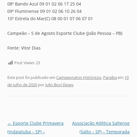
08º Bando Azul 09 01 02 06 17 25 04
09º Fluminense 09 01 02 06 10 26 04
10º Estrela do Mar(C) 08 00 01 07 06 07 01
Campeão – 5 de Agosto Esporte Clube (João Pessoa – PB)
Fonte: Vitor Dias
Post Views:
23
Este post foi publicado em
Campeonatos Históricos
,
Paraíba
em
10
de julho de 2020
por
Julio Bovi Diogo
.
Navegação
←
Esporte Clube Primavera
Associação Atlética Saltense
de
(Indaiatuba – SP) –
(Salto – SP) – Temporada