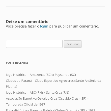
Deixe um comentário
Você precisa fazer o
login
para publicar um comentário.
Pesquisar
por:
POSTS RECENTES
Jogo Histórico – Amazonas (SC) x Paysandu (SC)
Clubes do Paraná – Clube Esportivo Agroceres (Santo Antônio da
Platina)
Jogo Histórico – ABC (RN) x Santa Cruz (RN)
Associação Esportiva Osvaldo Cruz (Osvaldo Cruz – SP) –
Temporada Oficial de 1987
Foto Histórica – Itapema Futebol Clube (Guarujá – SP) – 1933