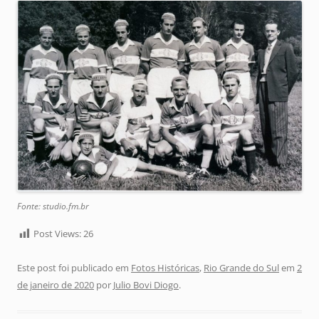
Fonte: studio.fm.br
Post Views:
26
Este post foi publicado em
Fotos Históricas
,
Rio Grande do Sul
em
2
de janeiro de 2020
por
Julio Bovi Diogo
.