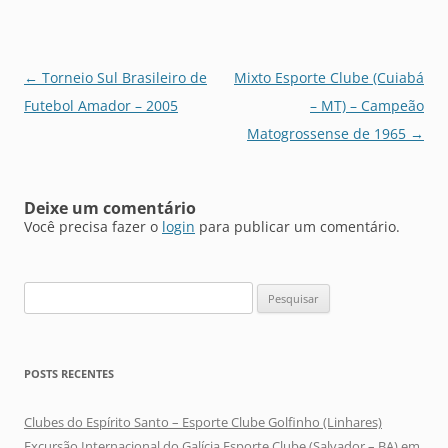
Navegação
←
Torneio Sul Brasileiro de
Mixto Esporte Clube (Cuiabá
de
Futebol Amador – 2005
– MT) – Campeão
posts
Matogrossense de 1965
→
Deixe um comentário
Você precisa fazer o
login
para publicar um comentário.
Pesquisar
por:
POSTS RECENTES
Clubes do Espírito Santo – Esporte Clube Golfinho (Linhares)
Excursão Internacional do Galícia Esporte Clube (Salvador – BA) em