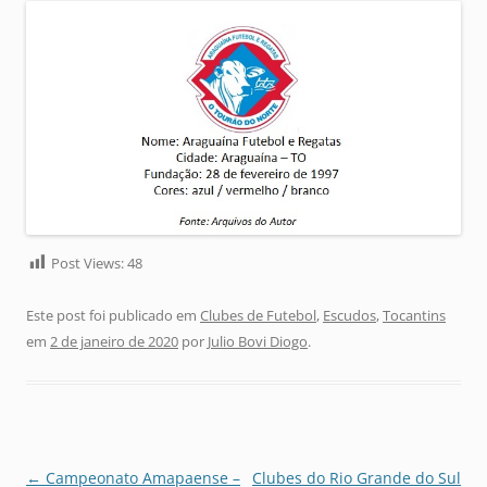
Post Views:
48
Este post foi publicado em
Clubes de Futebol
,
Escudos
,
Tocantins
em
2 de janeiro de 2020
por
Julio Bovi Diogo
.
Navegação
←
Campeonato Amapaense –
Clubes do Rio Grande do Sul