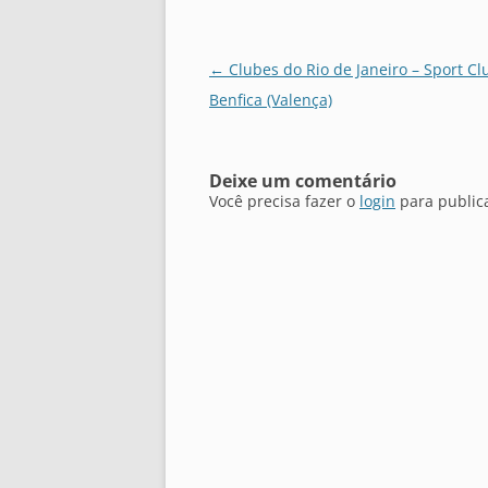
Navegação
←
Clubes do Rio de Janeiro – Sport Cl
de
Benfica (Valença)
posts
Deixe um comentário
Você precisa fazer o
login
para public