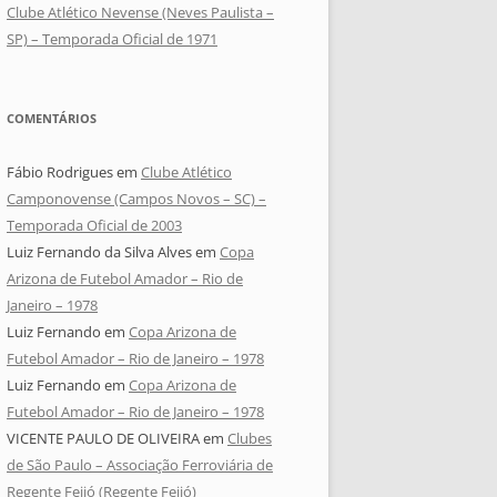
Clube Atlético Nevense (Neves Paulista –
SP) – Temporada Oficial de 1971
COMENTÁRIOS
Fábio Rodrigues
em
Clube Atlético
Camponovense (Campos Novos – SC) –
Temporada Oficial de 2003
Luiz Fernando da Silva Alves
em
Copa
Arizona de Futebol Amador – Rio de
Janeiro – 1978
Luiz Fernando
em
Copa Arizona de
Futebol Amador – Rio de Janeiro – 1978
Luiz Fernando
em
Copa Arizona de
Futebol Amador – Rio de Janeiro – 1978
VICENTE PAULO DE OLIVEIRA
em
Clubes
de São Paulo – Associação Ferroviária de
Regente Feijó (Regente Feijó)