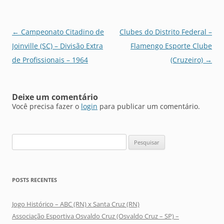
Navegação
←
Campeonato Citadino de
Clubes do Distrito Federal –
de
Joinville (SC) – Divisão Extra
Flamengo Esporte Clube
posts
de Profissionais – 1964
(Cruzeiro)
→
Deixe um comentário
Você precisa fazer o
login
para publicar um comentário.
Pesquisar
por:
POSTS RECENTES
Jogo Histórico – ABC (RN) x Santa Cruz (RN)
Associação Esportiva Osvaldo Cruz (Osvaldo Cruz – SP) –