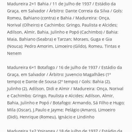
Madureira 2×1 Bahia / 11 de julho de 1937 / Estádio da
Graça, em Salvador / Árbitro: Dante Correia da Silva / Gols:
Romeu, Bahiano (contra) e Bahia / Madureira: Onça,
Norival (Olheiro) e Cachimbo; Gringo, Paulista e Alcides;
Adilson, Almir, Bahia, Julinho e Popó (Cachimbo) / Bahia:
Maia, Bahiano (Seabra) e Tarzan; Moraes, Guga e Gia
(Nouca); Pedro Amorim, Limoeiro (Gildo), Romeu, Tintas e
Nenem
Madureira 6×1 Botafogo / 16 de julho de 1937 / Estádio da
Graça, em Salvador / Árbitro: Juvencio Magalhães (1º
tempo) e Dante de Sousa (2º tempo) / Gols: Bahia (2),
Julinho (2), Adilson, Didi e Almir / Madureira: Onça, Norival
e Cachimbo; Gringo, Paulista e Alcides; Adilson, Almir,
Bahia, Julinho e Popó / Botafogo: Armando, Sá Filho e Hugo;
Mila (Oscar), J.Paulo e Jayme; Pelágio (Amaro), Limoeiro
(Didi), Henrique (Romeu), Ignácio e Lindinho
Madureira 1×2 Ypiranga / 18 de julho de 1937 / Estádio da