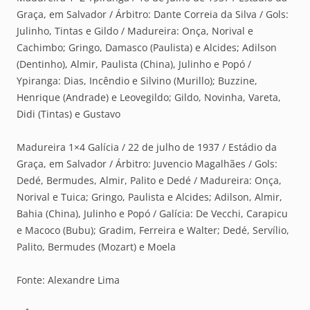
Graça, em Salvador / Árbitro: Dante Correia da Silva / Gols:
Julinho, Tintas e Gildo / Madureira: Onça, Norival e
Cachimbo; Gringo, Damasco (Paulista) e Alcides; Adilson
(Dentinho), Almir, Paulista (China), Julinho e Popó /
Ypiranga: Dias, Incêndio e Silvino (Murillo); Buzzine,
Henrique (Andrade) e Leovegildo; Gildo, Novinha, Vareta,
Didi (Tintas) e Gustavo
Madureira 1×4 Galícia / 22 de julho de 1937 / Estádio da
Graça, em Salvador / Árbitro: Juvencio Magalhães / Gols:
Dedé, Bermudes, Almir, Palito e Dedé / Madureira: Onça,
Norival e Tuica; Gringo, Paulista e Alcides; Adilson, Almir,
Bahia (China), Julinho e Popó / Galícia: De Vecchi, Carapicu
e Macoco (Bubu); Gradim, Ferreira e Walter; Dedé, Servílio,
Palito, Bermudes (Mozart) e Moela
Fonte: Alexandre Lima