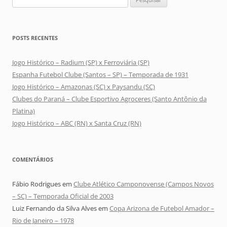
por:
POSTS RECENTES
Jogo Histórico – Radium (SP) x Ferroviária (SP)
Espanha Futebol Clube (Santos – SP) – Temporada de 1931
Jogo Histórico – Amazonas (SC) x Paysandu (SC)
Clubes do Paraná – Clube Esportivo Agroceres (Santo Antônio da
Platina)
Jogo Histórico – ABC (RN) x Santa Cruz (RN)
COMENTÁRIOS
Fábio Rodrigues
em
Clube Atlético Camponovense (Campos Novos
– SC) – Temporada Oficial de 2003
Luiz Fernando da Silva Alves
em
Copa Arizona de Futebol Amador –
Rio de Janeiro – 1978