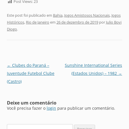
Post Views:
23
Este post foi publicado em
Bahia
,
Jogos Amistosos Nacionais
,
Jogos
Históricos
,
Rio de Janeiro
em
26 de dezembro de 2019
por
Julio Bovi
Diogo
.
Navegação
←
Clubes do Paraná –
Sunshine International Series
de
Juventude Futebol Clube
(Estados Unidos) – 1982
→
posts
(Castro)
Deixe um comentário
Você precisa fazer o
login
para publicar um comentário.
Pesquisar