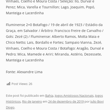
Vinhaes, Coelho e Moura Costa / Seleção: Ilo, Durval e
Perez; Mica, Varella e Tournillon; Lago, Joaquim, Popó,
Manteiga e Lacerdinha
Fluminense 2×0 Botafogo / 19 de abril de 1923 / Estádio da
Graça, em Salvador / Árbitro: Francisco Freire de Carvalho /
Gols: Zezé (2) / Fluminense: Alberto Ramos, Motta Maia e
Chico Netto; Lais, Bordallo e Fortes; Sampaio Vianna, Zezé,
Vinhaes, Coelho e Moura Costa / Botafogo: Aragão, Durval e
Pedro; Mica, Mamede e Ariri; Miranda, Astério, Dezessete,
Manteiga e Lacerdinha
Fonte: Alexandre Lima
Post Views:
26
Este post foi publicado em
Bahia
,
Jogos Amistosos Nacionais
,
Jogos
Históricos
,
Rio de Janeiro
em
24 de dezembro de 2019
por
Julio Bovi
Diogo
.