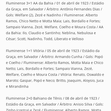
Fluminense 3×1 AA da Bahia / 01 de abril de 1923 / Estádio
da Graça, em Salvador / Árbitro: Antônio Fernandes Dias /
Gols: Welfare (2), Zezé e Nadinho / Fluminense: Alberto
Ramos, Chico Netto e Motta Maia; Lais, Bordallo e Fortes;
Sampaio Vianna, Zezé, Welfare, Coelho e Moura Costa / AA
da Bahia: Ilo, Claudio e Santinho; Neblina, Nebulosa e
César; Scott, Nadinho, Todd, Liberato e Velloso
Fluminense 1×1 Vitória / 05 de abril de 1923 / Estádio da
Graça, em Salvador / Árbitro: Armando Cunha / Gols: Popó
e Coelho / Fluminense: Alberto Ramos, Motta Maia e Chico
Netto; Lais, Bordallo e Fortes; Sampaio Vianna, Zezé,
Welfare, Coelho e Moura Costa / Vitória: Renato, Oswaldo e
Maroto; Gaspar, Popó e Neco; Britto, Joaquim, Aloysio, Juca
e Mirandinha
Fluminense 2×0 Bahiano de Tênis / 08 de abril de 1923 /
Estádio da Graça, em Salvador / Árbitro: Anisio Silva / Gols:
Zinho (contra) e Zezé / Fluminense: Alberto Ramos, Motta