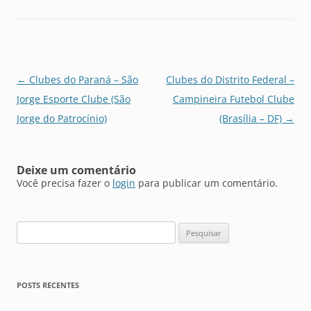
Navegação
←
Clubes do Paraná – São
Clubes do Distrito Federal –
de
Jorge Esporte Clube (São
Campineira Futebol Clube
posts
Jorge do Patrocínio)
(Brasília – DF)
→
Deixe um comentário
Você precisa fazer o
login
para publicar um comentário.
Pesquisar
por:
POSTS RECENTES