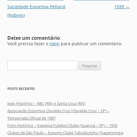
de
Sociedade Esportiva Peñarol
1939
→
posts
(Nobres)
Deixe um comentário
Você precisa fazer o
login
para publicar um comentário.
Pesquisar
por:
POSTS RECENTES
Jogo Histórico – ABC (RN) x Santa Cruz (RN)
Associação Esportiva Osvaldo Cruz (Osvaldo Cruz – SP) –
Temporada Oficial de 1987
Foto Histórica – Itapema Futebol Clube (Guarujá – SP) – 1933
Clubes de São Paulo – Esporte Clube Taboãozinho (Itapetininga)