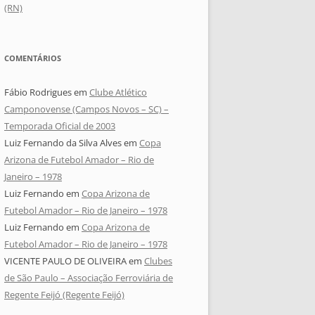
(RN)
COMENTÁRIOS
Fábio Rodrigues
em
Clube Atlético
Camponovense (Campos Novos – SC) –
Temporada Oficial de 2003
Luiz Fernando da Silva Alves
em
Copa
Arizona de Futebol Amador – Rio de
Janeiro – 1978
Luiz Fernando
em
Copa Arizona de
Futebol Amador – Rio de Janeiro – 1978
Luiz Fernando
em
Copa Arizona de
Futebol Amador – Rio de Janeiro – 1978
VICENTE PAULO DE OLIVEIRA
em
Clubes
de São Paulo – Associação Ferroviária de
Regente Feijó (Regente Feijó)