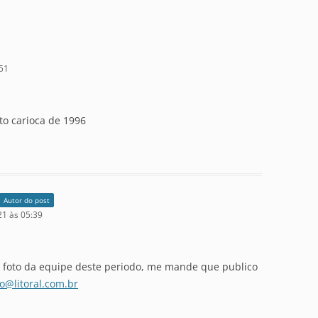
:51
to carioca de 1996
Autor do post
21 às 05:39
ma foto da equipe deste periodo, me mande que publico
go@litoral.com.br