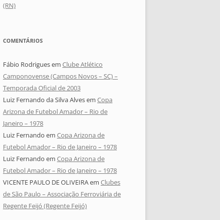
(RN)
COMENTÁRIOS
Fábio Rodrigues
em
Clube Atlético
Camponovense (Campos Novos – SC) –
Temporada Oficial de 2003
Luiz Fernando da Silva Alves
em
Copa
Arizona de Futebol Amador – Rio de
Janeiro – 1978
Luiz Fernando
em
Copa Arizona de
Futebol Amador – Rio de Janeiro – 1978
Luiz Fernando
em
Copa Arizona de
Futebol Amador – Rio de Janeiro – 1978
VICENTE PAULO DE OLIVEIRA
em
Clubes
de São Paulo – Associação Ferroviária de
Regente Feijó (Regente Feijó)