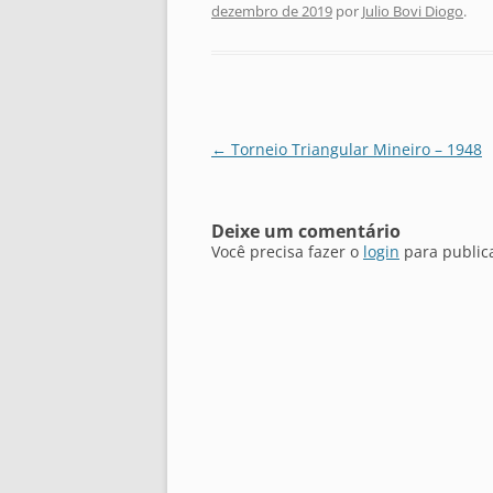
dezembro de 2019
por
Julio Bovi Diogo
.
Navegação
←
Torneio Triangular Mineiro – 1948
de
posts
Deixe um comentário
Você precisa fazer o
login
para public