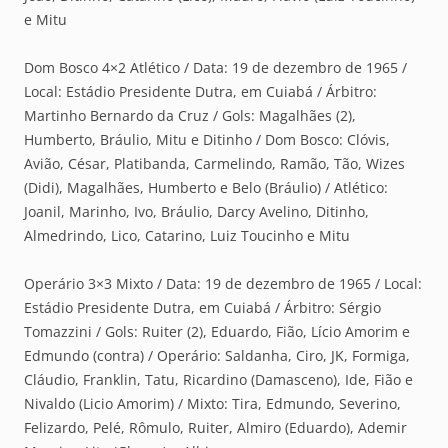
e Mitu
Dom Bosco 4×2 Atlético / Data: 19 de dezembro de 1965 /
Local: Estádio Presidente Dutra, em Cuiabá / Árbitro:
Martinho Bernardo da Cruz / Gols: Magalhães (2),
Humberto, Bráulio, Mitu e Ditinho / Dom Bosco: Clóvis,
Avião, César, Platibanda, Carmelindo, Ramão, Tão, Wizes
(Didi), Magalhães, Humberto e Belo (Bráulio) / Atlético:
Joanil, Marinho, Ivo, Bráulio, Darcy Avelino, Ditinho,
Almedrindo, Lico, Catarino, Luiz Toucinho e Mitu
Operário 3×3 Mixto / Data: 19 de dezembro de 1965 / Local:
Estádio Presidente Dutra, em Cuiabá / Árbitro: Sérgio
Tomazzini / Gols: Ruiter (2), Eduardo, Fião, Lício Amorim e
Edmundo (contra) / Operário: Saldanha, Ciro, JK, Formiga,
Cláudio, Franklin, Tatu, Ricardino (Damasceno), Ide, Fião e
Nivaldo (Licio Amorim) / Mixto: Tira, Edmundo, Severino,
Felizardo, Pelé, Rômulo, Ruiter, Almiro (Eduardo), Ademir