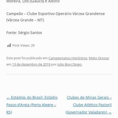
Moreira, Lito (Glauco) e Albino
Campeão – Clube Esportivo Operário Várzea Grandense
(Várzea Grande – MT)
Fonte: Sérgio Santos
Post Views:
29
Este post foi publicado em
Campeonatos Históricos
,
Mato Grosso
em
13 de dezembro de 2019
por
Julio Bovi Diogo
.
Navegação
←
Estádios do Brasil: Estádio
Clubes de Minas Gerais –
de
Passo d’Areia (Porto Alegre –
Clube Atlético Pastoril
posts
RS)
(Governador Valadares)
→