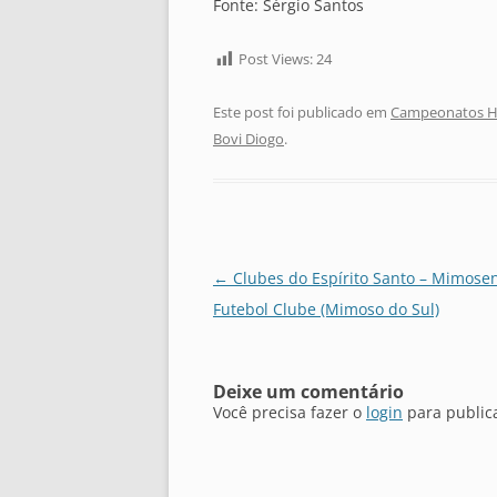
Fonte: Sérgio Santos
Post Views:
24
Este post foi publicado em
Campeonatos Hi
Bovi Diogo
.
Navegação
←
Clubes do Espírito Santo – Mimose
de
Futebol Clube (Mimoso do Sul)
posts
Deixe um comentário
Você precisa fazer o
login
para public