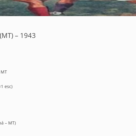
 (MT) – 1943
– MT
×1 esc)
bá – MT)