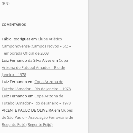
(RN)
COMENTÁRIOS
Fábio Rodrigues
em
Clube Atlético
Camponovense (Campos Novos – SC) –
Temporada Oficial de 2003
Luiz Fernando da Silva Alves
em
Copa
Arizona de Futebol Amador – Rio de
Janeiro – 1978
Luiz Fernando
em
Copa Arizona de
Futebol Amador – Rio de Janeiro – 1978
Luiz Fernando
em
Copa Arizona de
Futebol Amador – Rio de Janeiro – 1978
VICENTE PAULO DE OLIVEIRA
em
Clubes
de São Paulo – Associação Ferroviária de
Regente Feijó (Regente Feijó)