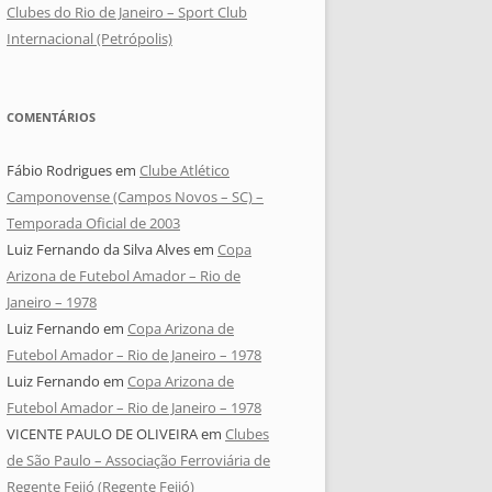
Clubes do Rio de Janeiro – Sport Club
Internacional (Petrópolis)
COMENTÁRIOS
Fábio Rodrigues
em
Clube Atlético
Camponovense (Campos Novos – SC) –
Temporada Oficial de 2003
Luiz Fernando da Silva Alves
em
Copa
Arizona de Futebol Amador – Rio de
Janeiro – 1978
Luiz Fernando
em
Copa Arizona de
Futebol Amador – Rio de Janeiro – 1978
Luiz Fernando
em
Copa Arizona de
Futebol Amador – Rio de Janeiro – 1978
VICENTE PAULO DE OLIVEIRA
em
Clubes
de São Paulo – Associação Ferroviária de
Regente Feijó (Regente Feijó)