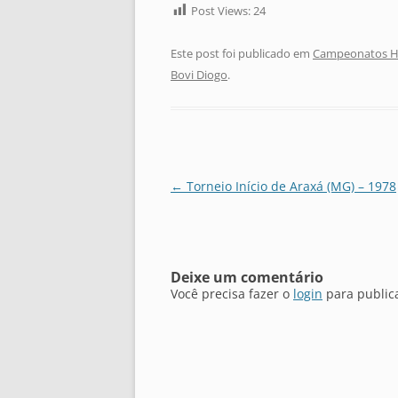
Post Views:
24
Este post foi publicado em
Campeonatos Hi
Bovi Diogo
.
Navegação
←
Torneio Início de Araxá (MG) – 1978
de
posts
Deixe um comentário
Você precisa fazer o
login
para public