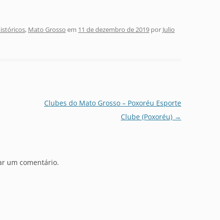
stóricos
,
Mato Grosso
em
11 de dezembro de 2019
por
Julio
Clubes do Mato Grosso – Poxoréu Esporte
Clube (Poxoréu)
→
ar um comentário.