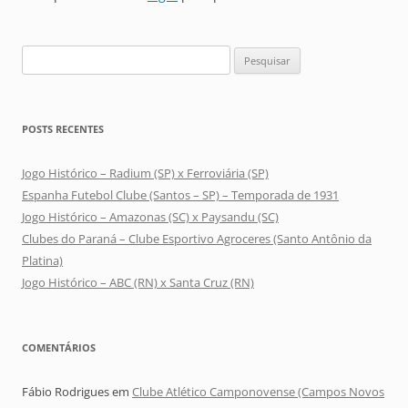
Pesquisar
por:
POSTS RECENTES
Jogo Histórico – Radium (SP) x Ferroviária (SP)
Espanha Futebol Clube (Santos – SP) – Temporada de 1931
Jogo Histórico – Amazonas (SC) x Paysandu (SC)
Clubes do Paraná – Clube Esportivo Agroceres (Santo Antônio da
Platina)
Jogo Histórico – ABC (RN) x Santa Cruz (RN)
COMENTÁRIOS
Fábio Rodrigues
em
Clube Atlético Camponovense (Campos Novos