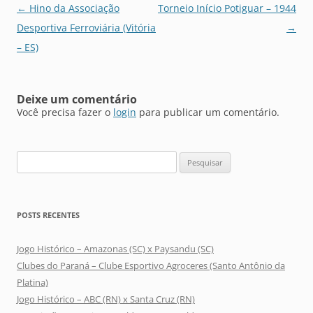
Navegação
←
Hino da Associação
Torneio Início Potiguar – 1944
de
Desportiva Ferroviária (Vitória
→
posts
– ES)
Deixe um comentário
Você precisa fazer o
login
para publicar um comentário.
Pesquisar
por:
POSTS RECENTES
Jogo Histórico – Amazonas (SC) x Paysandu (SC)
Clubes do Paraná – Clube Esportivo Agroceres (Santo Antônio da
Platina)
Jogo Histórico – ABC (RN) x Santa Cruz (RN)