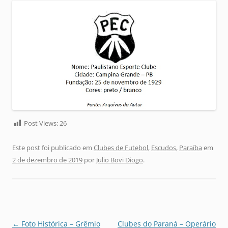
Post Views:
26
Este post foi publicado em
Clubes de Futebol
,
Escudos
,
Paraíba
em
2 de dezembro de 2019
por
Julio Bovi Diogo
.
Navegação
←
Foto Histórica – Grêmio
Clubes do Paraná – Operário