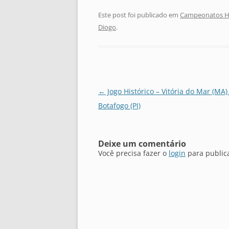
Este post foi publicado em
Campeonatos Hi
Diogo
.
Navegação
←
Jogo Histórico – Vitória do Mar (MA)
de
Botafogo (PI)
posts
Deixe um comentário
Você precisa fazer o
login
para public