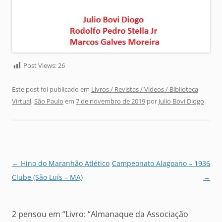
Post Views:
26
Este post foi publicado em
Livros / Revistas / Vídeos / Biblioteca
Virtual
,
São Paulo
em
7 de novembro de 2019
por
Julio Bovi Diogo
.
Navegação
←
Hino do Maranhão Atlético
Campeonato Alagoano – 1936
de
Clube (São Luís – MA)
→
posts
2 pensou em “
Livro: “Almanaque da Associação