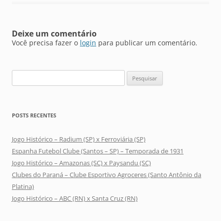
Deixe um comentário
Você precisa fazer o
login
para publicar um comentário.
Pesquisar
por:
POSTS RECENTES
Jogo Histórico – Radium (SP) x Ferroviária (SP)
Espanha Futebol Clube (Santos – SP) – Temporada de 1931
Jogo Histórico – Amazonas (SC) x Paysandu (SC)
Clubes do Paraná – Clube Esportivo Agroceres (Santo Antônio da
Platina)
Jogo Histórico – ABC (RN) x Santa Cruz (RN)