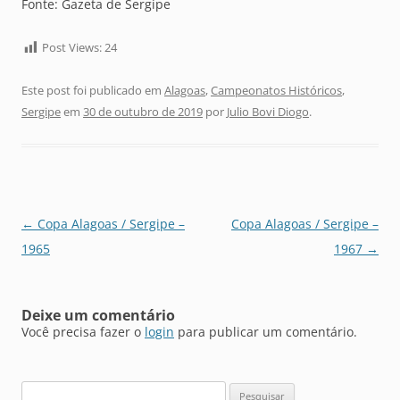
Fonte: Gazeta de Sergipe
Post Views:
24
Este post foi publicado em
Alagoas
,
Campeonatos Históricos
,
Sergipe
em
30 de outubro de 2019
por
Julio Bovi Diogo
.
Navegação
←
Copa Alagoas / Sergipe –
Copa Alagoas / Sergipe –
de
1965
1967
→
posts
Deixe um comentário
Você precisa fazer o
login
para publicar um comentário.
Pesquisar